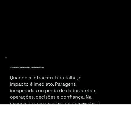
Especialistas em plataformas críticas desde 2014.
Quando a infraestrutura falha, o
impacto é imediato. Paragens
inesperadas ou perda de dados afetam
operações, decisões e confiança. Na
maioria dos casos, a tecnologia existe. O
que falha é a definição clara de
responsabilidade. Nós preenchemos
essa lacuna.