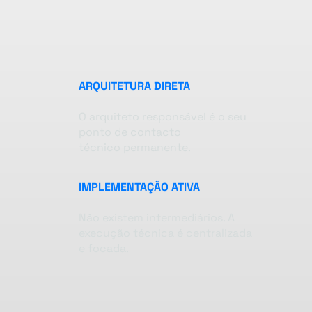
ARQUITETURA DIRETA
O arquiteto responsável é o seu
ponto de contacto
técnico permanente.
IMPLEMENTAÇÃO ATIVA
Não existem intermediários. A
execução técnica é centralizada
e focada.