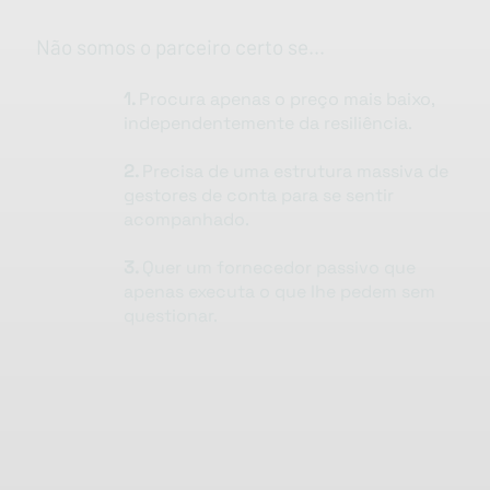
Não somos o parceiro certo se...
1.
Procura apenas o preço mais baixo,
independentemente da resiliência.
2.
Precisa de uma estrutura massiva de
gestores de conta para se sentir
acompanhado.
3.
Quer um fornecedor passivo que
apenas executa o que lhe pedem sem
questionar.