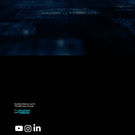
Rua Alberto Barbosa, Loja 3C,
1750-008 | Lisboa, Portugal
Tel:
+351 21 233 02 83
Email:
geral@tmvm.pt